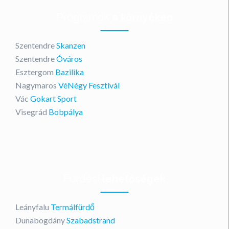
Programok
a környéken
Szentendre
Skanzen
Szentendre
Óváros
Esztergom
Bazilika
Nagymaros
VéNégy Fesztivál
Vác
Gokart Sport
Visegrád
Bobpálya
Fürdési
lehetőségek
Leányfalu
Termálfürdő
Dunabogdány
Szabadstrand