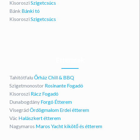
Kisoroszi
Szigetcsúcs
Bánk
Bánki tó
Kisoroszi
Szigetcsúcs
Éttermek
Tahitótfalu
Őrház Chill & BBQ
Szigetmonostor
Rosinante Fogadó
Kisoroszi
Rácz Fogadó
Dunabogdány
Forgó Étterem
Visegrád
Ördögmalom Erdei étterem
Vác
Halászkert étterem
Nagymaros
Maros Yacht kikötő és étterem