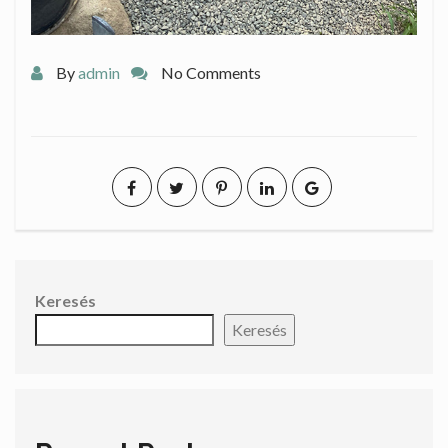
By
admin
No Comments
Keresés
Keresés