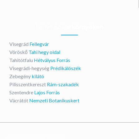
Látnivalók
a környéken
Visegrád
Fellegvár
Vöröskő
Tahi hegy oldal
Tahitótfalu
Hétvályus Forrás
Visegrádi-hegység
Prédikálószék
Zebegény
kilátó
Pilisszentkereszt
Rám-szakadék
Szentendre
Lajos Forrás
Vácrátót
Nemzeti Botanikuskert
© Copyright 2022, Starterio