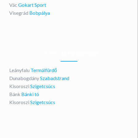
Vác
Gokart Sport
Visegrád
Bobpálya
Fürdési
lehetőségek
Leányfalu
Termálfürdő
Dunabogdány
Szabadstrand
Kisoroszi
Szigetcsúcs
Bánk
Bánki tó
Kisoroszi
Szigetcsúcs