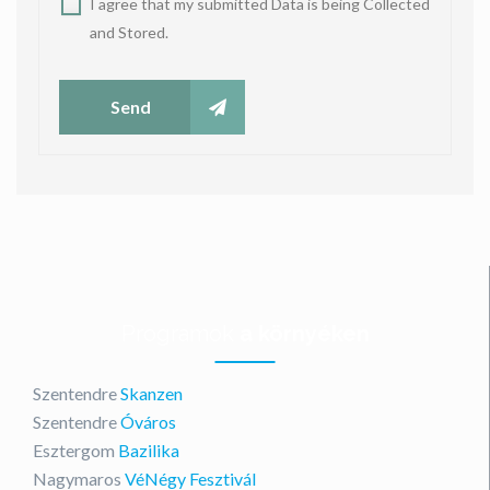
I agree that my submitted Data is being Collected
and Stored.
Send
Programok
a környéken
Szentendre
Skanzen
Szentendre
Óváros
Esztergom
Bazilika
Nagymaros
VéNégy Fesztivál