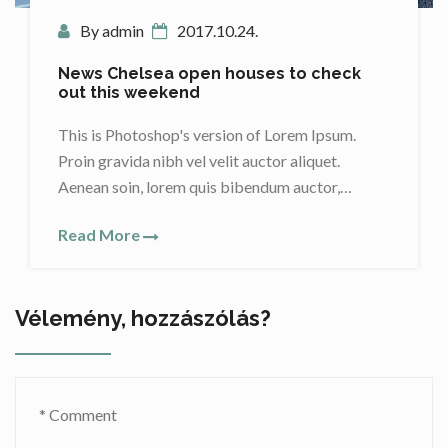
By admin
2017.10.24.
eck
South Florida Real Estate Quarterly
Report – 2017
um.
This is Photoshop's version of Lorem Ipsum
Proin gravida nibh vel velit auctor aliquet.
,…
Aenean soin, lorem quis bibendum auctor,…
Read More
Vélemény, hozzászólás?