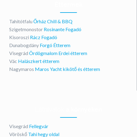
Éttermek
Tahitótfalu
Őrház Chill & BBQ
Szigetmonostor
Rosinante Fogadó
Kisoroszi
Rácz Fogadó
Dunabogdány
Forgó Étterem
Visegrád
Ördögmalom Erdei étterem
Vác
Halászkert étterem
Nagymaros
Maros Yacht kikötő és étterem
Látnivalók
a környéken
Visegrád
Fellegvár
Vöröskő
Tahi hegy oldal